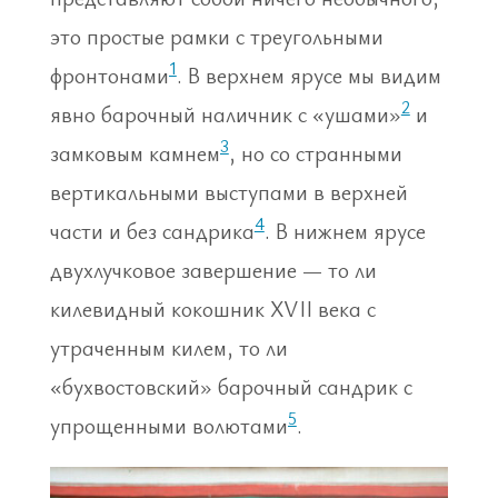
это простые рамки с треугольными
1
фронтонами
. В верхнем ярусе мы видим
2
явно барочный наличник с «ушами»
и
3
замковым камнем
, но со странными
вертикальными выступами в верхней
4
части и без сандрика
. В нижнем ярусе
двухлучковое завершение — то ли
килевидный кокошник XVII века с
утраченным килем, то ли
«бухвостовский» барочный сандрик с
5
упрощенными волютами
.