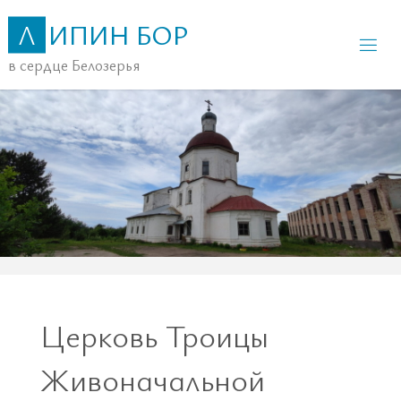
Перейти
Л
И
П
И
Н
Б
О
Р
к
в сердце Белозерья
содержимому
Церковь Троицы
Живоначальной