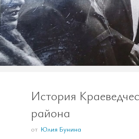
История Краеведчес
района
от
Юлия Бунина