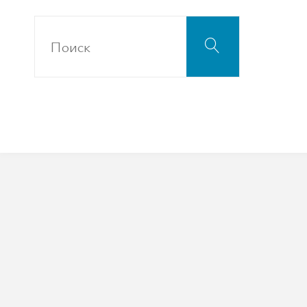
Что
Поиск
искать: