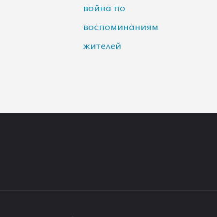
война по
воспоминаниям
жителей