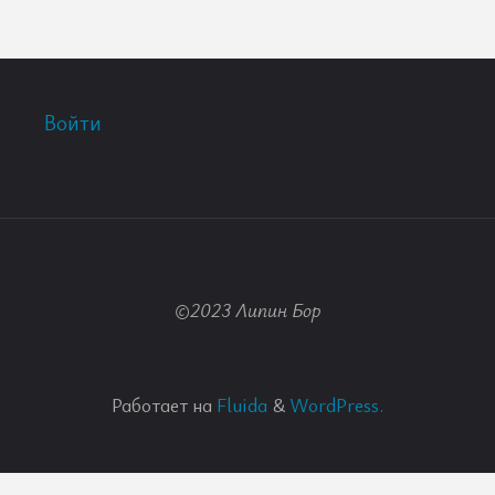
Войти
©2023 Липин Бор
Работает на
Fluida
&
WordPress.