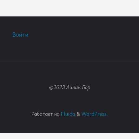
Войти
©2023 Липин Бор
Работает на
Fluida
&
WordPress.