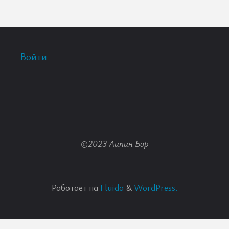
Войти
©2023 Липин Бор
Работает на
Fluida
&
WordPress.