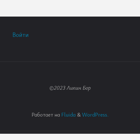
Войти
©2023 Липин Бор
Работает на
Fluida
&
WordPress.