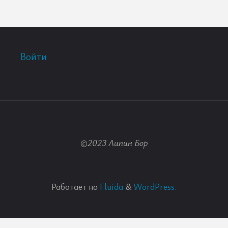
Войти
©2023 Липин Бор
Работает на
Fluida
&
WordPress.