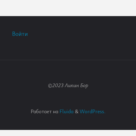
Войти
©2023 Липин Бор
Работает на
Fluida
&
WordPress.