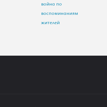
война по
воспоминаниям
жителей