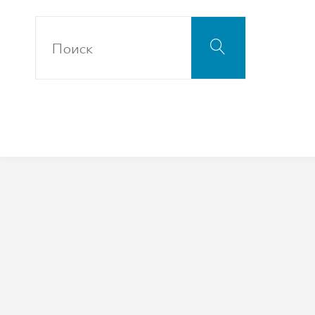
Что
Поиск
искать: