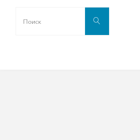
Что
Поиск
искать: