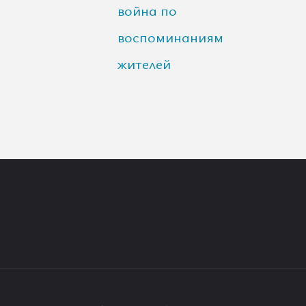
война по
воспоминаниям
жителей