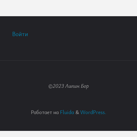
Войти
©2023 Липин Бор
Работает на
Fluida
&
WordPress.