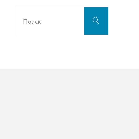
Что
Поиск
искать: