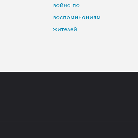
война по
воспоминаниям
жителей