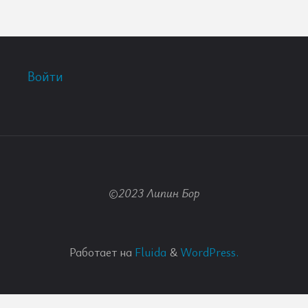
Войти
©2023 Липин Бор
Работает на
Fluida
&
WordPress.