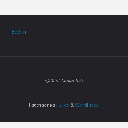
Войти
©2023 Липин Бор
Работает на
Fluida
&
WordPress.