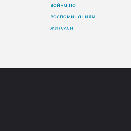
война по
воспоминаниям
жителей