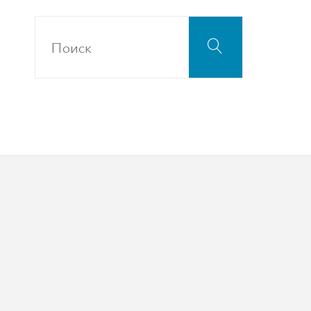
Что
Поиск
искать: