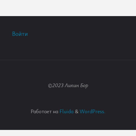
Войти
©2023 Липин Бор
Работает на
Fluida
&
WordPress.