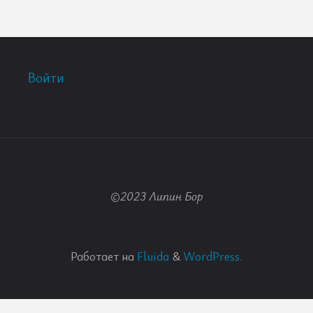
Войти
©2023 Липин Бор
Работает на
Fluida
&
WordPress.