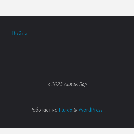
Войти
©2023 Липин Бор
Работает на
Fluida
&
WordPress.