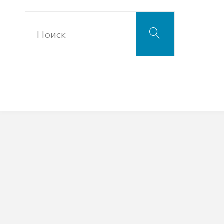
Что
Поиск
искать: