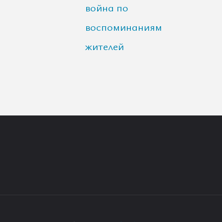
война по
воспоминаниям
жителей