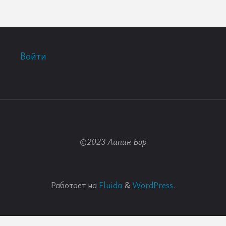
Войти
©2023 Липин Бор
Работает на
Fluida
&
WordPress.