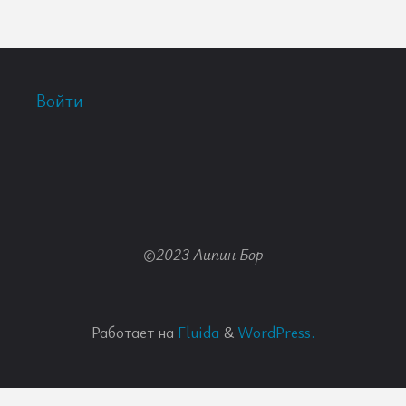
Войти
©2023 Липин Бор
Работает на
Fluida
&
WordPress.