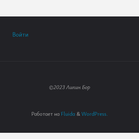
Войти
©2023 Липин Бор
Работает на
Fluida
&
WordPress.