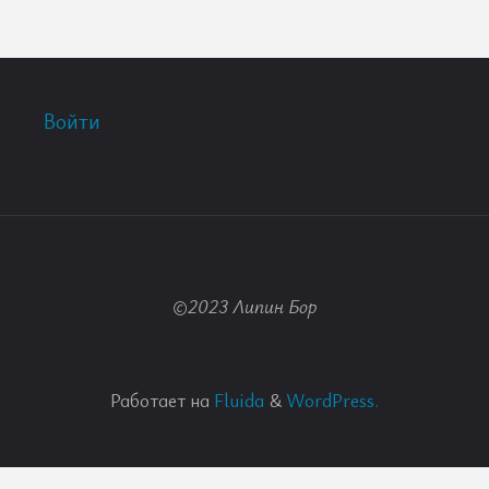
Войти
©2023 Липин Бор
Работает на
Fluida
&
WordPress.