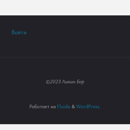
Войти
©2023 Липин Бор
Работает на
Fluida
&
WordPress.