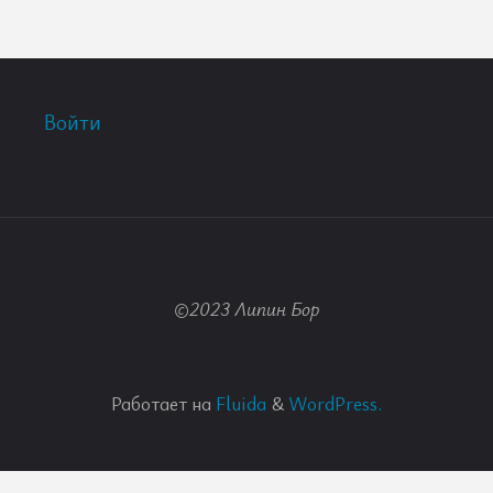
Войти
©2023 Липин Бор
Работает на
Fluida
&
WordPress.