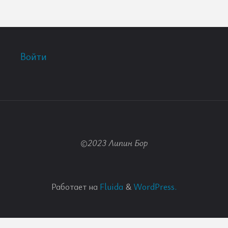
Войти
©2023 Липин Бор
Работает на
Fluida
&
WordPress.