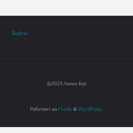
Войти
©2023 Липин Бор
Работает на
Fluida
&
WordPress.