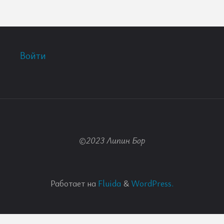
Войти
©2023 Липин Бор
Работает на
Fluida
&
WordPress.