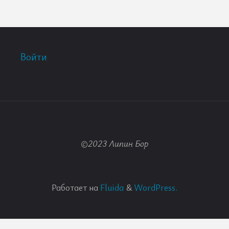
Войти
©2023 Липин Бор
Работает на
Fluida
&
WordPress.