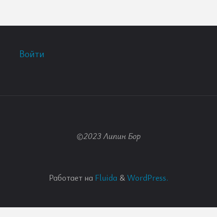
Войти
©2023 Липин Бор
Работает на
Fluida
&
WordPress.