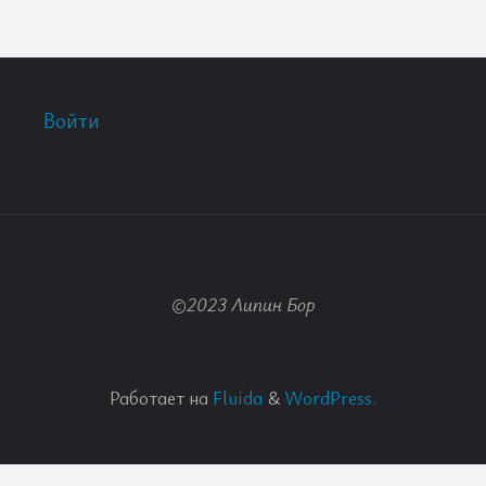
Войти
©2023 Липин Бор
Работает на
Fluida
&
WordPress.